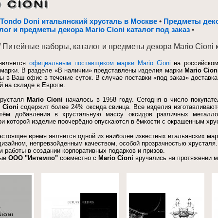
, Tondo Doni итальянский хрусталь в Москве
•
Предметы декор
лог и предметы декора Mario Cioni каталог под заказ
•
/ Питейные наборы, каталог и предметы декора Mario Cioni к
является
официальным поставщиком марки
Mario Cioni
на российско
марки. В разделе «В наличии» представлены изделия марки
Mario Cion
ы в Ваш офис в течение суток. В случае поставки «под заказ» доставка
й на складе в Европе.
русталя
Mario Cioni
началось в 1958 году.
Сегодня в число покупате
 Cioni
содержит более 24% оксида свинца. Все изделия изготавливают
утём добавления в хрустальную массу оксидов различных металлов
ри которой изделие поочерёдно опускаются в ёмкости с окрашенным хру
астоящее время является одной из наиболее известных итальянских ма
изайном, непревзойденным качеством, особой прозрачностью хрусталя.
 работы в создании корпоративных подарков и призов.
ые
ООО "Интемпо"
совместно с
Mario Cioni
вручались на протяжении м