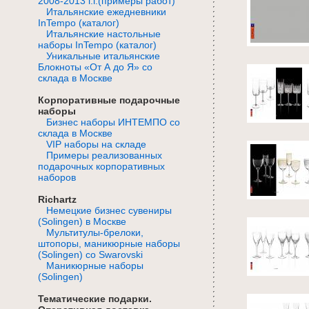
2008-2013 г.г.(примеры работ)
Итальянские ежедневники
InTempo (каталог)
Итальянские настольные
наборы InTempo (каталог)
Уникальные итальянские
Блокноты «От А до Я» со
склада в Москве
Корпоративные подарочные
наборы
Бизнес наборы ИНТЕМПО со
склада в Москве
VIP наборы на складе
Примеры реализованных
подарочных корпоративных
наборов
Richartz
Немецкие бизнес сувениры
(Solingen) в Москве
Мультитулы-брелоки,
штопоры, маникюрные наборы
(Solingen) со Swarovski
Маникюрные наборы
(Solingen)
Тематические подарки.