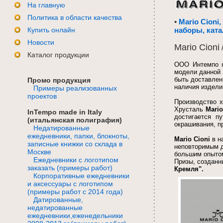
На главную
Политика в области качества
•
Mario Cioni
Купить онлайн
наборы, ката
Новости
Mario Cioni
Каталог продукции
ООО Интемпо 
модели данной 
быть доставлен
Промо продукция
наличия издели
Примеры реализованных
проектов
Производство х
Хрусталь
Mario
InTempo made in Italy
достигается п
(итальянская полиграфия)
окрашивания, п
Недатированные
ежедневники, папки, блокноты,
Mario Cioni
в н
записные книжки со склада в
неповторимым д
Москве
большим опытом
Ежедневники с логотипом
Призы, созданн
заказать (примеры работ)
Кремля".
Корпоративные ежедневники
и аксессуары с логотипом
(примеры работ с 2014 года)
Датированные,
недатированные
ежедневники,еженедельники