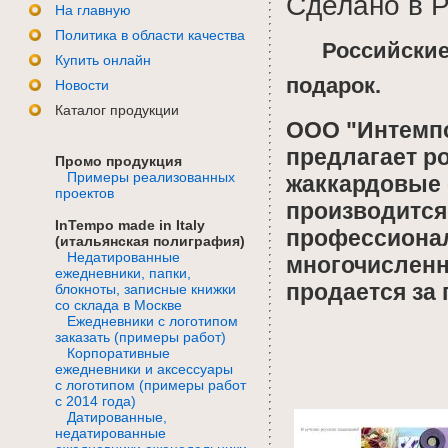
Сделано в 
На главную
Политика в области качества
Российские
Купить онлайн
подарок.
Новости
Каталог продукции
ООО "Интемп
предлагает р
Промо продукция
Примеры реализованных
жаккардовые 
проектов
производится
InTempo made in Italy
профессионал
(итальянская полиграфия)
Недатированные
многочисленн
ежедневники, папки,
продается за 
блокноты, записные книжки
со склада в Москве
Ежедневники с логотипом
заказать (примеры работ)
Корпоративные
ежедневники и аксессуары
с логотипом (примеры работ
с 2014 года)
Датированные,
недатированные